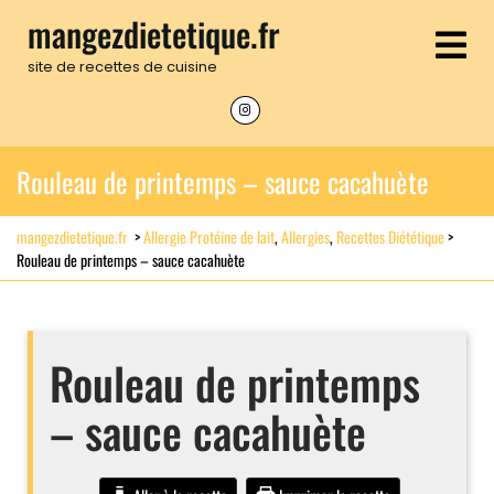
Skip
mangezdietetique.fr
to
Op
content
site de recettes de cuisine
Me
Instagram
Rouleau de printemps – sauce cacahuète
mangezdietetique.fr
>
Allergie Protéine de lait
,
Allergies
,
Recettes Diététique
>
Rouleau de printemps – sauce cacahuète
Rouleau de printemps
– sauce cacahuète