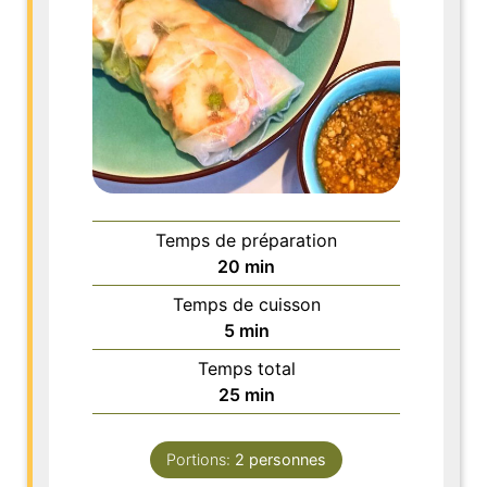
Temps de préparation
minutes
20
min
Temps de cuisson
minutes
5
min
Temps total
minutes
25
min
Portions:
2
personnes