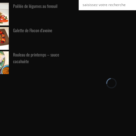
Poêlée de légumes au fenouil
Galette de Flocon d’avoine
Rouleau de printemps – sauce
cacahuète