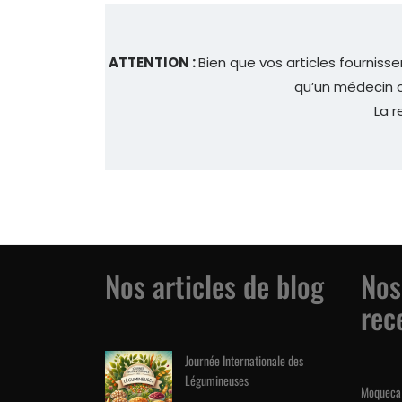
ATTENTION :
Bien que vos articles fournisse
qu’un médecin ou
La r
Nos articles de blog
Nos
rec
Journée Internationale des
Légumineuses
Moqueca 