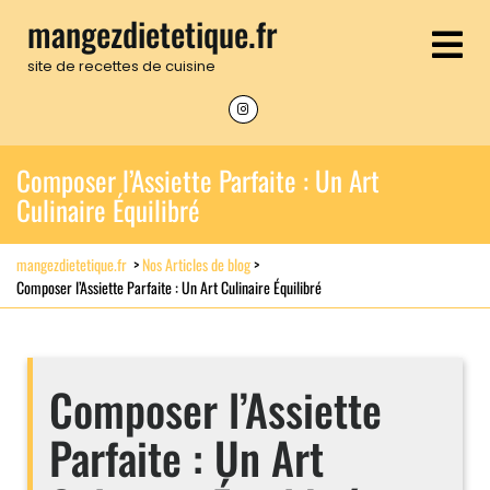
Skip
mangezdietetique.fr
to
Op
content
site de recettes de cuisine
Me
Instagram
Composer l’Assiette Parfaite : Un Art
Culinaire Équilibré
mangezdietetique.fr
>
Nos Articles de blog
>
Composer l’Assiette Parfaite : Un Art Culinaire Équilibré
Composer l’Assiette
Parfaite : Un Art