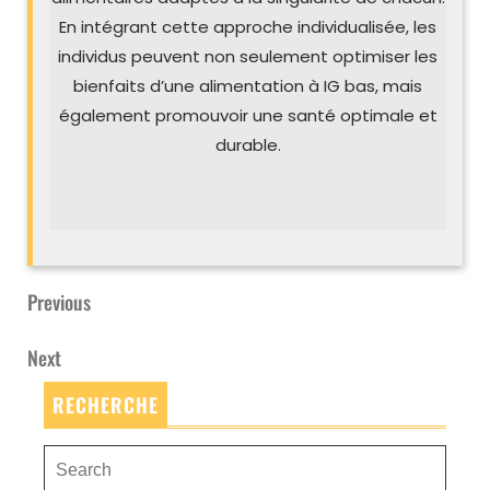
En intégrant cette approche individualisée, les
individus peuvent non seulement optimiser les
bienfaits d’une alimentation à IG bas, mais
également promouvoir une santé optimale et
durable.
Previous
Previous
Navigation
Post
de
Next
Next
l’article
Post
RECHERCHE
Search
for: